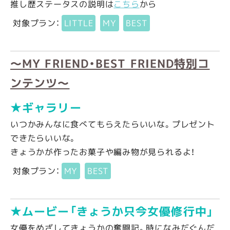
推し歴ステータスの説明は
こちら
から
対象プラン：
LITTLE
MY
BEST
～MY FRIEND・BEST FRIEND特別コ
ンテンツ～
★ギャラリー
いつかみんなに食べてもらえたらいいな。プレゼント
できたらいいな。
きょうかが作ったお菓子や編み物が見られるよ！
対象プラン：
MY
BEST
★ムービー「きょうか只今女優修行中」
女優をめざしてきょうかの奮闘記。時になみだぐんだ